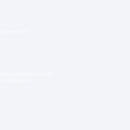
su@gmail.com
Antimicrobial Biomaterial
-Southeast Asia