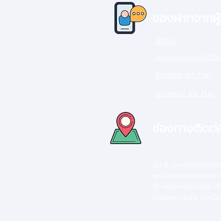
ของฝากจากผู
ข้อคิด
จรรยาบรรณนักวิจัย
English for Fun
Science for Fun
ช่องทางติดต่
ชั้น 6 อาคารศูนย์ศึกษ
มหาวิทยาลัยสงขลานคร
15 ถนนกาญจนวนิช ต
อำเภอหาดใหญ่ จังหว