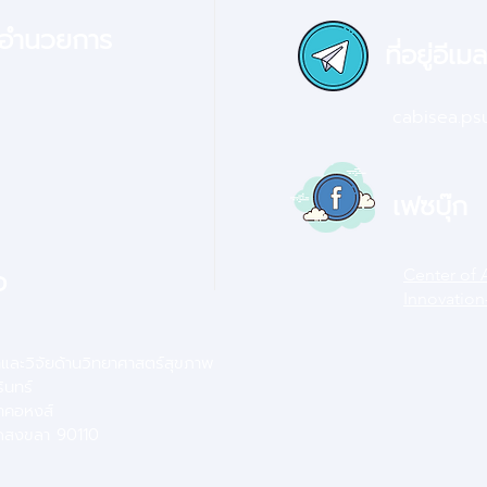
้อำนวยการ
ที่อยู่อีเมล
cabisea.p
เฟซบุ๊ก
อ
Center of 
Innovation
าและวิจัยด้านวิทยาศาสตร์สุขภาพ
ินทร์
ำคอหงส์
ัดสงขลา 90110