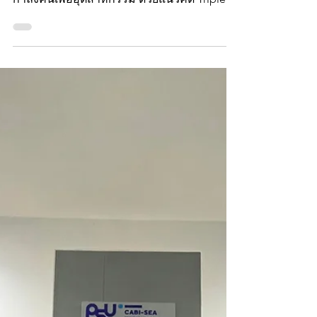
กำลังคนเพื่ออุตสาหกรรม
วันที่ 1-4 กุมภาพันธ์ 2567 มีกำหนดจัดงาน PSU
Hi-FI Grand Opening & Showcase พัฒนา
กำลังคนเพื่ออุตสาหกรรม ด้วยแนวคิด Triple
Helix นำโดย...