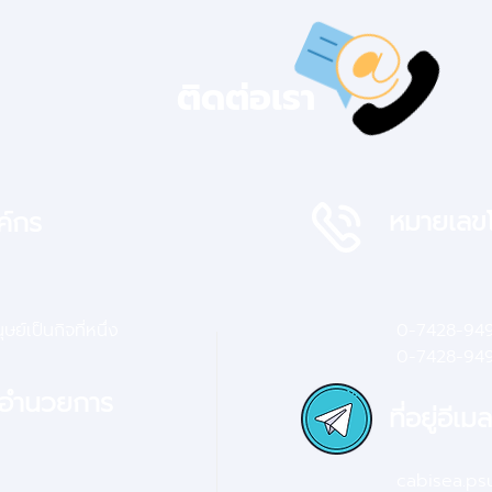
ตำแหน่ง “ผู้ช่วยศาสตราจารย์”
เรื่
แผ่นฟ
ติดต่อเรา
นาโน
ทอง 
หมายเลขโ
ค์กร
ย์เป็นกิจที่หนึ่ง
0-7428-94
0-7428-9
4
้อำนวยการ
ที่อยู่อีเมล
cabisea.p