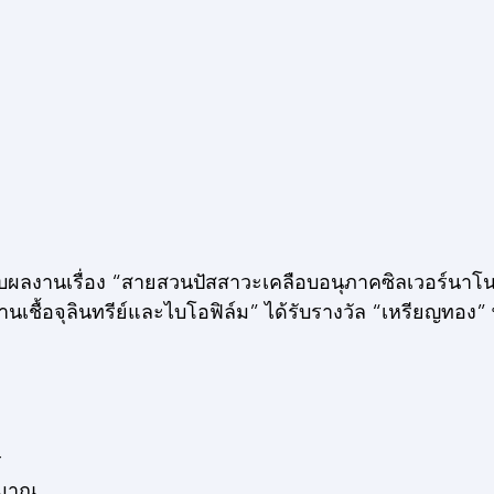
บผลงานเรื่อง “สายสวนปัสสาวะเคลือบอนุภาคซิลเวอร์นาโ
านเชื้อจุลินทรีย์และไบโอฟิล์ม” ได้รับรางวัล “เหรียญทอง”
ร
ระมาณ