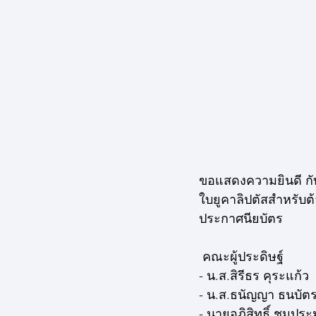
ขอแสดงความยินดี กั
ใบยูคาลิปตัสสำหรับต้
ประกาศนียบัตร
 คณะผู้ประดิษฐ์
- น.ส.สิรีธร คุระแก้ว
- น.ส.ธนัญญา ธนบัต
- นายอภิสิทธิ์ ชุมป