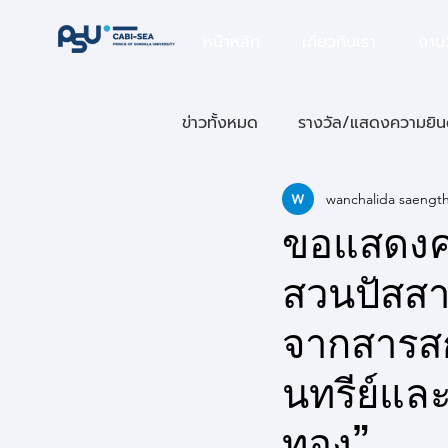
หน้าหลัก
เกี่ยวกับเรา
งานว
ข่าวทั้งหมด
รางวัล/แสดงความยิน
wanchalida saengt
การบรรยายพิเศษ
กิจกรรมวิจ
ขอแสดงคว
สวนปัสสา
จากสารสกั
นทรีย์และ
ทอง”