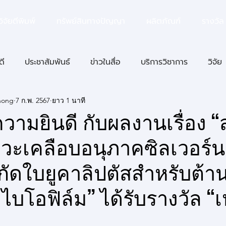
ิจัยตีพิมพ์
ทรัพย์สินทางปัญญา
ผลิตภัณฑ์
รางวัล
ดี
ประชาสัมพันธ์
ข่าวในสื่อ
บริการวิชาการ
วิจัย
hong
7 ก.พ. 2567
ยาว 1 นาที
ัย
ามยินดี กับผลงานเรื่อง “
วะเคลือบอนุภาคซิลเวอร์
ดใบยูคาลิปตัสสำหรับต้านเช
ไบโอฟิล์ม” ได้รับรางวัล “