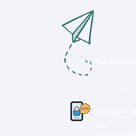
ตำแหน่ง “ผู้ช่วยศาสตราจารย์”
ผศ.ดร.สุภากิจ เภาเสน
วัฒนธรรมอง
ประโยชน์ของเพื่อนมนุษ
ของฝากจากผู
ข้อคิด
จรรยาบรรณนักวิจัย